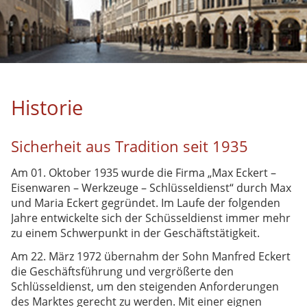
Sicherheit aus Tradition seit
1935
Produkte
Produkte
Partner
Historie
Leistungen
Dienstleistungen
Sicherheit aus Tradition seit 1935
Downloads
Am 01. Oktober 1935 wurde die Firma „Max Eckert –
Eisenwaren – Werkzeuge – Schlüsseldienst“ durch Max
und Maria Eckert gegründet. Im Laufe der folgenden
Schlüsselservice
Jahre entwickelte sich der Schüsseldienst immer mehr
DOM-Servicepartner
zu einem Schwerpunkt in der Geschäftstätigkeit.
Am 22. März 1972 übernahm der Sohn Manfred Eckert
DOM-Servicepartner
die Geschäftsführung und vergrößerte den
Anwendungen
Schlüsseldienst, um den steigenden Anforderungen
des Marktes gerecht zu werden. Mit einer eignen