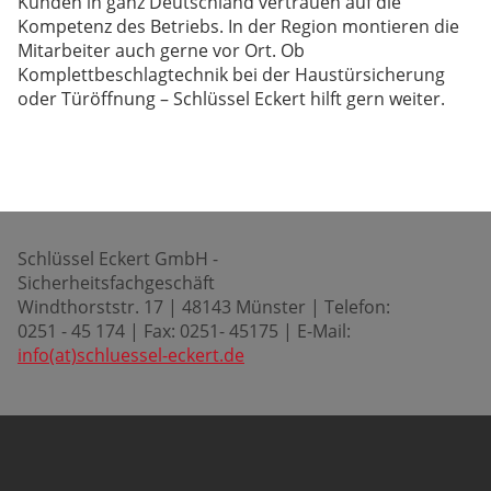
Kunden in ganz Deutschland vertrauen auf die
Kompetenz des Betriebs. In der Region montieren die
Mitarbeiter auch gerne vor Ort. Ob
Komplettbeschlagtechnik bei der Haustürsicherung
oder Türöffnung – Schlüssel Eckert hilft gern weiter.
Schlüssel Eckert GmbH -
Sicherheitsfachgeschäft
Windthorststr. 17 | 48143 Münster | Telefon:
0251 - 45 174 | Fax: 0251- 45175 | E-Mail:
info(at)schluessel-eckert.de